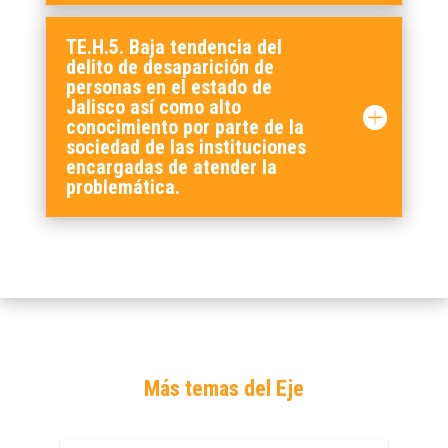
TE.H.5. Baja tendencia del
delito de desaparición de
personas en el estado de
Jalisco así como alto
conocimiento por parte de la
sociedad de las instituciones
encargadas de atender la
problemática.
Más temas del Eje