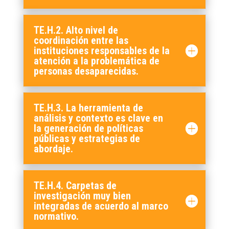
TE.H.2. Alto nivel de
coordinación entre las
instituciones responsables de la
atención a la problemática de
personas desaparecidas.
TE.H.3. La herramienta de
análisis y contexto es clave en
la generación de políticas
públicas y estrategias de
abordaje.
TE.H.4. Carpetas de
investigación muy bien
integradas de acuerdo al marco
normativo.